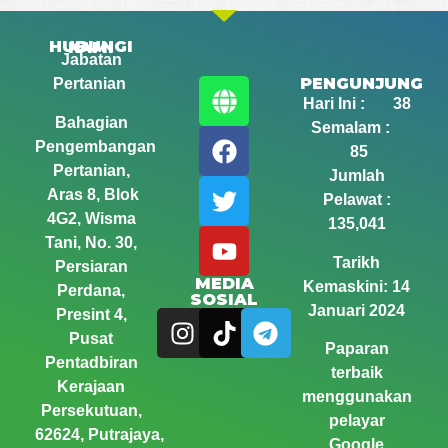
HUBUNGI KAMI
Jabatan
PENGUNJUNG
Pertanian
Hari Ini : 38
Bahagian
Semalam :
Pengembangan
85
Pertanian,
Jumlah
Aras 8, Blok
Pelawat :
4G2, Wisma
135,041
Tani,
No. 30,
Tarikh
Persiaran
MEDIA
Kemaskini: 14
Perdana,
SOSIAL
Januari 2024
Presint 4,
Pusat
Paparan
Pentadbiran
terbaik
Kerajaan
menggunakan
Persekutuan,
pelayar
62624, Putrajaya,
Google