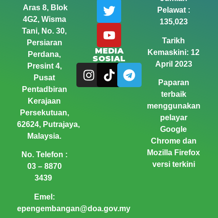
Aras 8, Blok
Pelawat :
4G2, Wisma
135,023
Tani,
No. 30,
Tarikh
Persiaran
MEDIA
Kemaskini: 12
Perdana,
SOSIAL
April 2023
Presint 4,
Pusat
Paparan
Pentadbiran
terbaik
Kerajaan
menggunakan
Persekutuan,
pelayar
62624, Putrajaya,
Google
Malaysia.
Chrome dan
Mozilla Firefox
No. Telefon :
versi terkini
03 – 8870
3439
Emel:
epengembangan@doa.gov.my