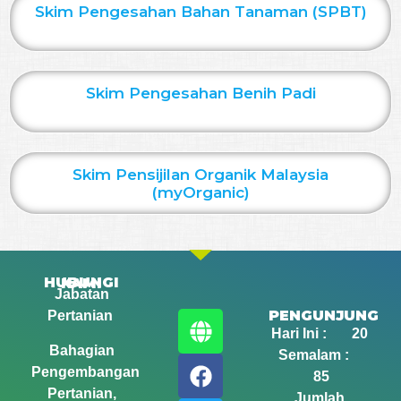
Skim Pengesahan Bahan Tanaman (SPBT)
Skim Pengesahan Benih Padi
Skim Pensijilan Organik Malaysia
(myOrganic)
HUBUNGI KAMI
Jabatan
PENGUNJUNG
Pertanian
Hari Ini : 20
Bahagian
Semalam :
Pengembangan
85
Pertanian,
Jumlah