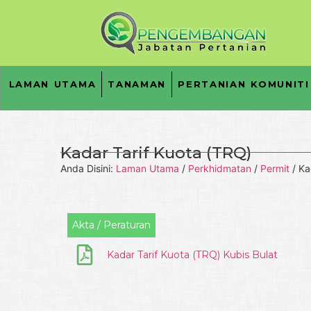
LAMAN UTAMA
TANAMAN
PERTANIAN KOMUNITI
Kadar Tarif Kuota (TRQ)
Anda Disini:
Laman Utama
/
Perkhidmatan
/
Permit
/
Ka
Akta / Peraturan
Kadar Tarif Kuota (TRQ) Kubis Bulat