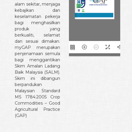
alam sekitar, menjaga
kebajikan dan
keselamatan pekerja
bagi menghasilkan
produk yang
berkualiti, selamat
dan sesuai dimakan.
myGAP merupakan
a(1/48)
penjenamaan semula
bagi menggantikan
Skim Amalan Ladang
Baik Malaysia (SALM).
Skim ini dibangun
berpandukan
Malaysian Standard
MS 1784:2005 Crop
Commodities – Good
Agricultural Practice
(GAP)