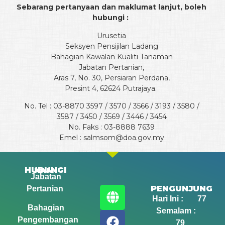
Sebarang pertanyaan dan maklumat lanjut, boleh
hubungi :
Urusetia
Seksyen Pensijilan Ladang
Bahagian Kawalan Kualiti Tanaman
Jabatan Pertanian,
Aras 7, No. 30, Persiaran Perdana,
Presint 4, 62624 Putrajaya.
No. Tel : 03-8870 3597 / 3570 / 3566 / 3193 / 3580 /
3587 / 3450 / 3569 / 3446 / 3454
No. Faks : 03-8888 7639
Emel : salmsom@doa.gov.my
Klik di
sini
untuk maklumat lanjut.
HUBUNGI KAMI
Jabatan
PENGUNJUNG
Pertanian
Hari Ini : 77
Bahagian
Semalam :
Pengembangan
79