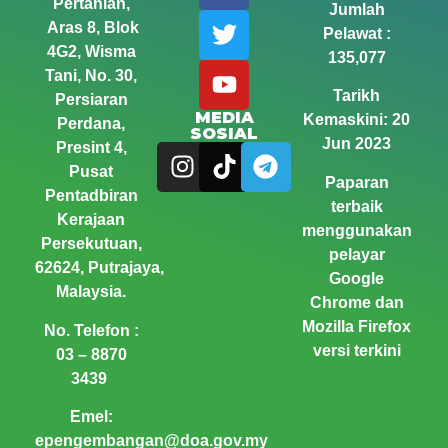
Pertanian,
Jumlah
Aras 8, Blok
Pelawat :
4G2, Wisma
135,077
Tani,
No. 30,
Tarikh
Persiaran
MEDIA
Kemaskini: 20
Perdana,
SOSIAL
Jun 2023
Presint 4,
Pusat
Paparan
Pentadbiran
terbaik
Kerajaan
menggunakan
Persekutuan,
pelayar
62624, Putrajaya,
Google
Malaysia.
Chrome dan
Mozilla Firefox
No. Telefon :
versi terkini
03 – 8870
3439
Emel:
epengembangan@doa.gov.my