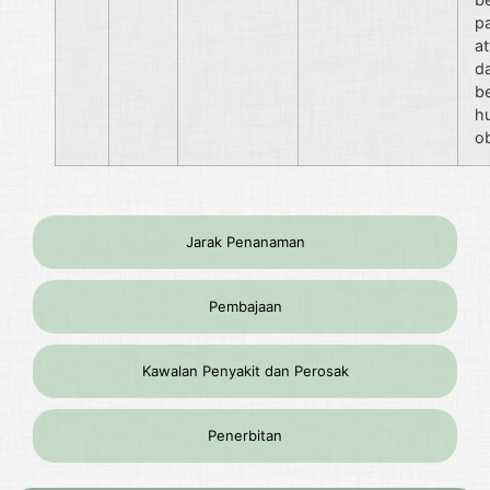
p
at
d
b
h
o
Jarak Penanaman
Pembajaan
Kawalan Penyakit dan Perosak
Penerbitan