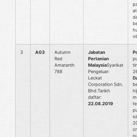
p
at
d
b
h
o
3
AG3
Autumn
Jabatan
P
Red
Pertanian
p
Amaranth
Malaysia
Syarikat
ti
788
Pengeluar:
2
Leckat
D
Corporation Sdn.
b
Bhd.Tarikh
hi
daftar:
m
22.08.2019
t
p
sa
2
c
p