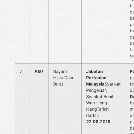
b
ov
b
p
tr
d
b
h
re
7
AG7
Bayam
Jabatan
P
Hijau Daun
Pertanian
p
Bulat
Malaysia
Syarikat
ti
Pengeluar:
2
Syarikat Benih
D
Wah Heng
b
HangTarikh
m
daftar:
da
22.08.2019
p
p