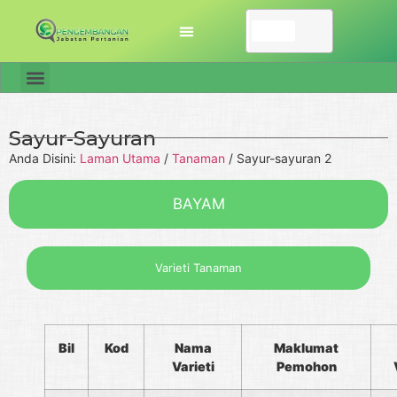
Sayur-Sayuran
Anda Disini:
Laman Utama
/
Tanaman
/
Sayur-sayuran 2
BAYAM
Varieti Tanaman
Bil
Kod
Nama
Maklumat
Varieti
Pemohon