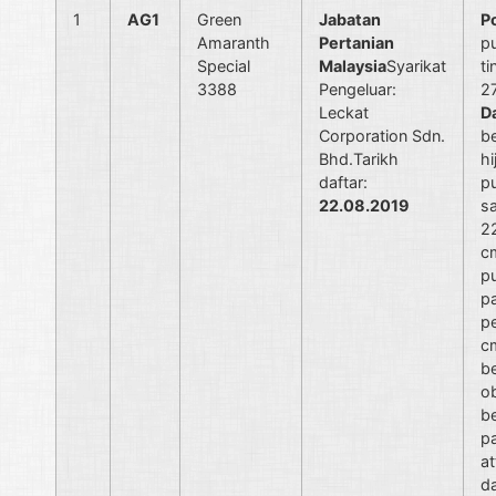
1
AG1
Green
Jabatan
P
Amaranth
Pertanian
p
Special
Malaysia
Syarikat
ti
3388
Pengeluar:
2
Leckat
D
Corporation Sdn.
b
Bhd.Tarikh
hi
daftar:
p
22.08.2019
sa
2
c
p
p
pe
c
b
o
b
p
at
d