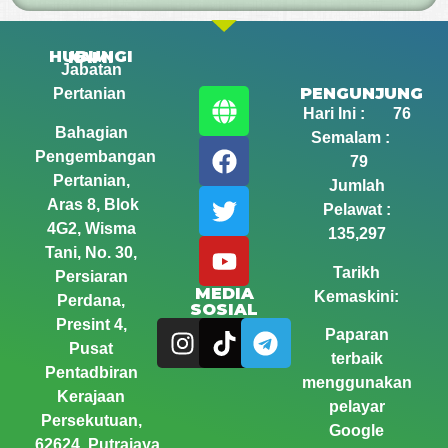
HUBUNGI KAMI
Jabatan
PENGUNJUNG
Pertanian
Hari Ini : 76
Bahagian
Semalam :
Pengembangan
79
Pertanian,
Jumlah
Aras 8, Blok
Pelawat :
4G2, Wisma
135,297
Tani,
No. 30,
Tarikh
Persiaran
MEDIA
Kemaskini:
Perdana,
SOSIAL
Presint 4,
Paparan
Pusat
terbaik
Pentadbiran
menggunakan
Kerajaan
pelayar
Persekutuan,
Google
62624, Putrajaya,