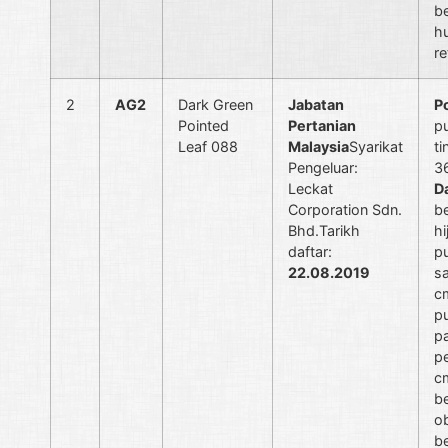
b
h
re
2
AG2
Dark Green
Jabatan
P
Pointed
Pertanian
p
Leaf 088
Malaysia
Syarikat
ti
Pengeluar:
3
Leckat
D
Corporation Sdn.
b
Bhd.Tarikh
hi
daftar:
p
22.08.2019
sa
c
p
p
pe
c
b
o
b