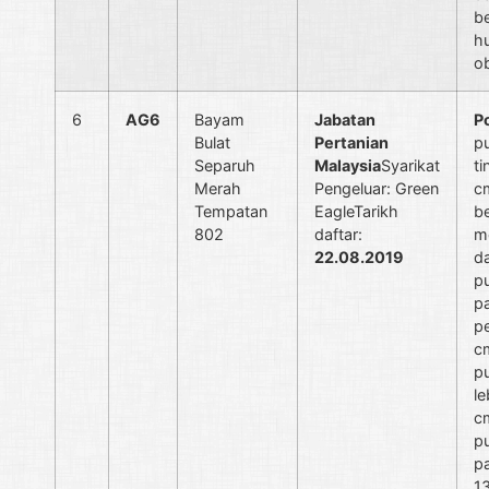
b
h
o
6
AG6
Bayam
Jabatan
P
Bulat
Pertanian
p
Separuh
Malaysia
Syarikat
ti
Merah
Pengeluar: Green
c
Tempatan
EagleTarikh
b
802
daftar:
m
22.08.2019
da
p
p
pe
c
p
le
c
p
p
1