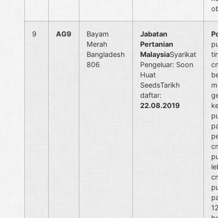
o
9
AG9
Bayam
Jabatan
P
Merah
Pertanian
p
Bangladesh
Malaysia
Syarikat
ti
806
Pengeluar: Soon
c
Huat
b
SeedsTarikh
m
daftar:
g
22.08.2019
ke
p
p
pe
c
p
le
c
p
p
1
b