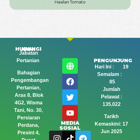
Hasilan Tomato
HUBUNGI KAMI
Jabatan
PENGUNJUNG
Pertanian
Hari Ini : 19
Bahagian
Semalam :
Pengembangan
85
Pertanian,
Jumlah
Aras 8, Blok
Pelawat :
4G2, Wisma
135,022
Tani,
No. 30,
Tarikh
Persiaran
MEDIA
Kemaskini: 17
Perdana,
SOSIAL
Jun 2025
Presint 4,