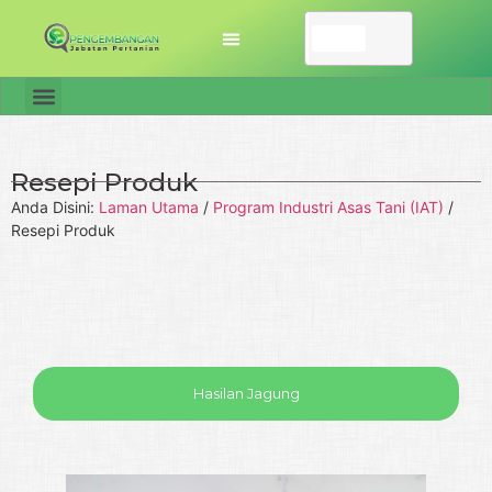
Resepi Produk
Anda Disini:
Laman Utama
/
Program Industri Asas Tani (IAT)
/
Resepi Produk
Hasilan Jagung