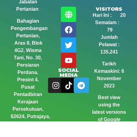
Jabatan
VISITORS
Pertanian
Hari Ini : 20
Bahagian
Semalam :
Pengembangan
79
Pertanian,
Jumlah
Aras 8, Blok
Pelawat :
4G2, Wisma
135,241
Tani,
No. 30,
Tarikh
Persiaran
SOCIAL
Kemaskini: 6
Perdana,
MEDIA
November
Presint 4,
2023
Pusat
Pentadbiran
Best view
Kerajaan
using the
Persekutuan,
latest versions
62624, Putrajaya,
of Google
Malaysia.
Chrome and
Mozilla Firefox
Telephone : 03