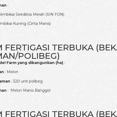
man
:
embikai Seedless Merah (SIN FON)
bikai Kuning (Cinta Manis)
M FERTIGASI TERBUKA (BE
AN/POLIBEG)
del Farm yang dibangunkan (ha)
:
an
: Melon
naman
: 320 unit polibeg
man
: Melon Manis Banggol
M FERTIGASI TERBUKA (BE