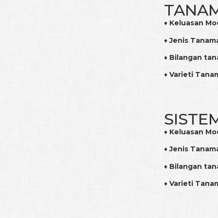
TANAM
♦
Keluasan Mo
♦
Jenis Tanam
♦
Bilangan ta
♦
Varieti Tana
SISTE
♦
Keluasan Mo
♦
Jenis Tanam
♦
Bilangan ta
♦
Varieti Tana