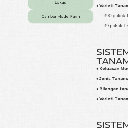
Lokasi
♦
Varieti Tana
– 390 pokok T
Gambar Model Farm
– 39 pokok Tem
SISTE
TANAM
♦
Keluasan Mo
♦
Jenis Tanam
♦
Bilangan ta
♦
Varieti Tana
SISTE