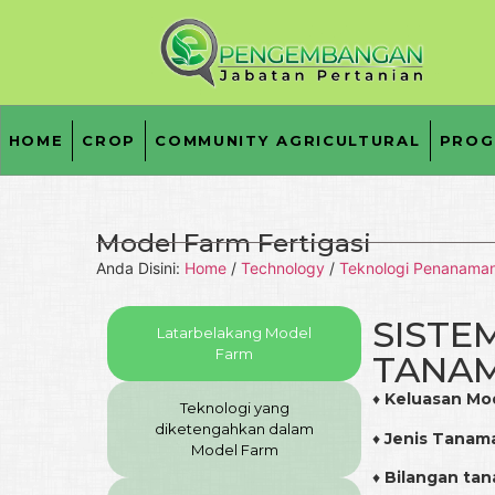
HOME
CROP
COMMUNITY AGRICULTURAL
PROG
Model Farm Fertigasi
Anda Disini:
Home
/
Technology
/
Teknologi Penanama
SISTE
Latarbelakang Model
Farm
TANAM
♦
Keluasan Mo
Teknologi yang
diketengahkan dalam
♦
Jenis Tanam
Model Farm
♦
Bilangan ta